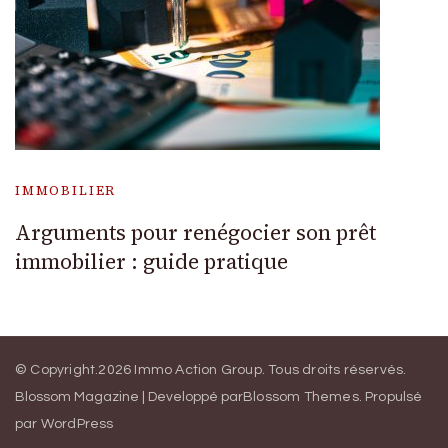
IMMOBILIER
Arguments pour renégocier son prêt
immobilier : guide pratique
© Copyright.2026
Immo Action Group
. Tous droits réservés.
Blossom Magazine | Developpé par
Blossom Themes
.
Propulsé
par
WordPress