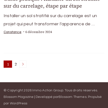
sur du carrelage, étape par étape
Installer un sol stratifié sur du carrelage est un
projet qui peut transformer l’apparence de …
6 décembre 2024
Constance
Pagination
1
2
Page
Page
des
© Copyright.2026
Immo Action Group
. Tous droits réservés.
publications
Blossom Magazine | Developpé par
Blossom Themes
.
Propulsé
par
WordPress