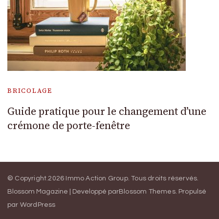
BRICOLAGE
Guide pratique pour le changement d’une
crémone de porte-fenêtre
© Copyright.2026
Immo Action Group
. Tous droits réservés.
Blossom Magazine | Developpé par
Blossom Themes
.
Propulsé
par
WordPress