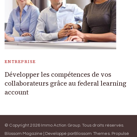
ENTREPRISE
Développer les compétences de vos
collaborateurs grâce au federal learning
account
© Copyright.2026
Immo Action Group
. Tous droits réservés.
Blossom Magazine | Developpé par
Blossom Themes
.
Propulsé