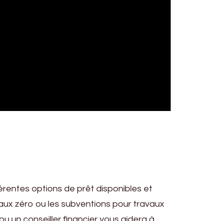
érentes options de prêt disponibles et
 taux zéro ou les subventions pour travaux
 un conseiller financier vous aidera à